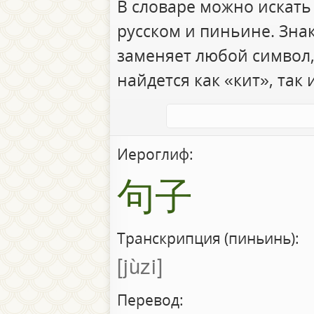
В словаре можно искать
русском и пиньине. Зна
заменяет любой символ,
найдется как «кит», так 
Иероглиф:
句子
Транскрипция (пиньинь):
jùzi
Перевод: