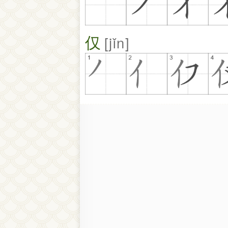
仅
jǐn