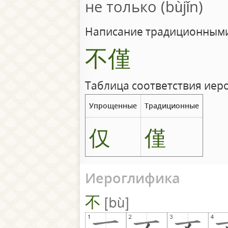
не только (bùjǐn)
Написание традиционными
不僅
Таблица соответствия иер
Упрощенные
Традиционные
仅
僅
Иероглифика
不
bù