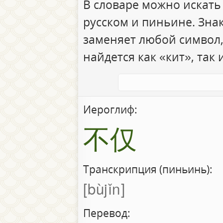
В словаре можно искать
русском и пиньине. Зна
заменяет любой символ,
найдется как «кит», так 
Иероглиф:
不仅
Транскрипция (пиньинь):
bùjǐn
Перевод: