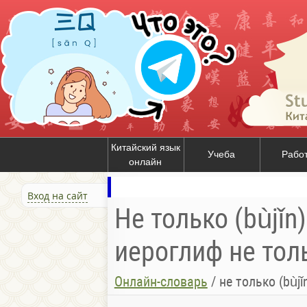
Китайский язык
Учеба
Рабо
онлайн
Вход на сайт
Не только (bùjǐn
иероглиф не толь
Онлайн-словарь
/
не только (bùjǐ