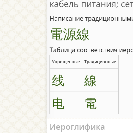
кабель питания; с
Написание традиционными
電源線
Таблица соответствия иер
Упрощенные
Традиционные
线
線
电
電
Иероглифика