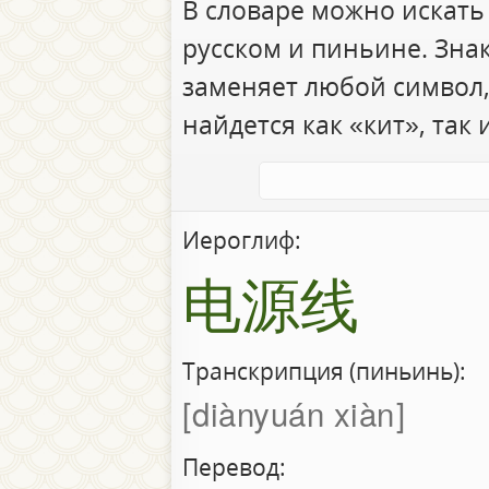
В словаре можно искать
русском и пиньине. Зна
заменяет любой символ,
найдется как «кит», так 
Иероглиф:
电源线
Транскрипция (пиньинь):
diànyuán xiàn
Перевод: