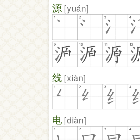
源
yuán
线
xiàn
电
diàn