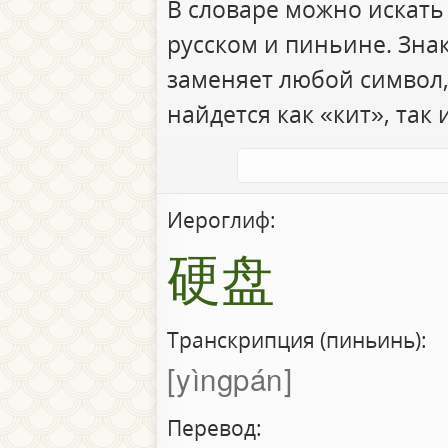
В словаре можно искать
русском и пиньине. Зна
заменяет любой символ,
найдется как «кит», так 
Иероглиф:
硬盘
Транскрипция (пиньинь):
yìngpán
Перевод: