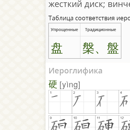
жесткий диск; винч
Таблица соответствия иер
Упрощенные
Традиционные
盘
槃、盤
Иероглифика
硬
yìng