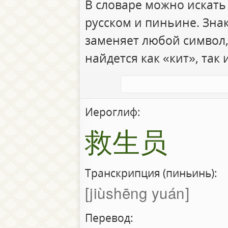
В словаре можно искать
русском и пиньине. Зна
заменяет любой символ,
найдется как «кит», так 
Иероглиф:
救生员
Транскрипция (пиньинь):
jiùshēng yuán
Перевод: