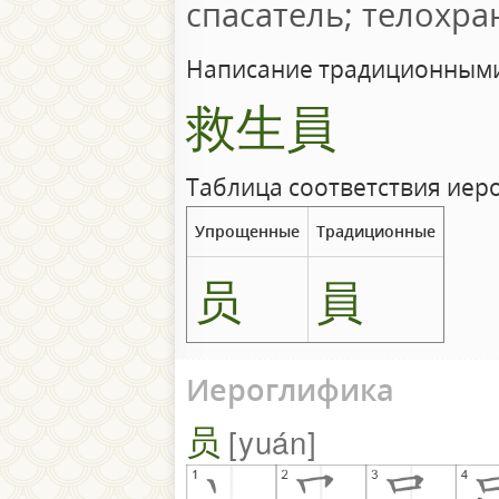
спасатель; телохра
Написание традиционными
救生員
Таблица соответствия иер
Упрощенные
Традиционные
员
員
Иероглифика
员
yuán