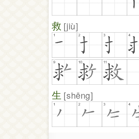
救
jiù
生
shēng