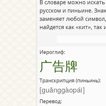
В словаре можно искать
русском и пиньине. Зна
заменяет любой символ,
найдется как «кит», так 
Иероглиф:
广告牌
Транскрипция (пиньинь):
guǎnggàopái
Перевод: