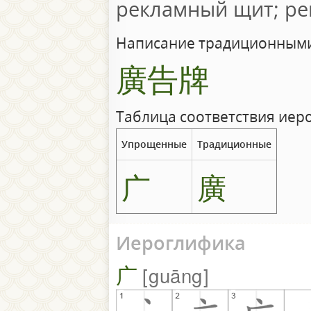
рекламный щит; ре
Написание традиционными
廣告牌
Таблица соответствия иер
Упрощенные
Традиционные
广
廣
Иероглифика
广
guāng