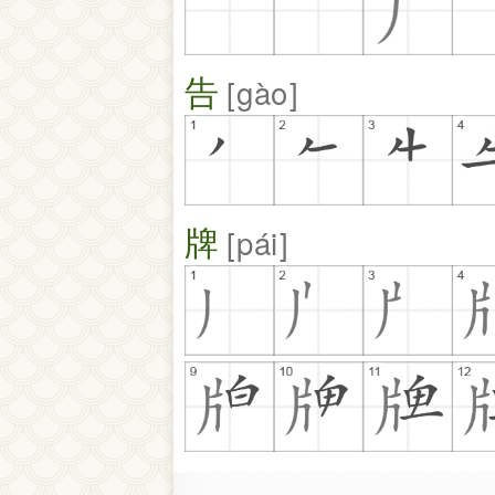
告
gào
牌
pái