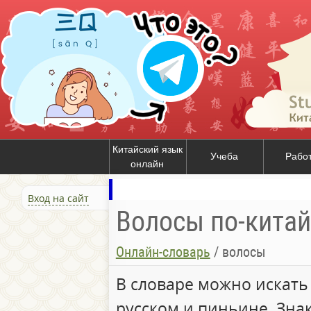
Китайский язык
Учеба
Рабо
онлайн
Вход на сайт
Волосы по-китай
Онлайн-словарь
/
волосы
В словаре можно искать
русском и пиньине. Зна