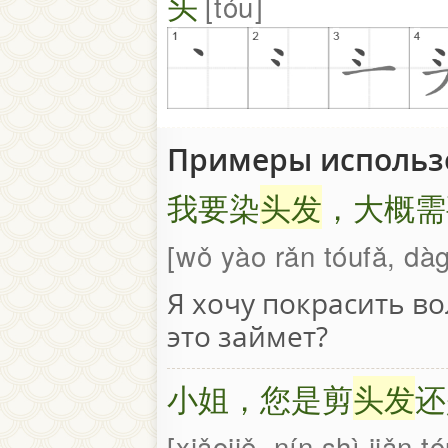
头
tóu
Примеры исполь
我要染
头发
，大概需
wǒ yào rǎn tóufǎ, dà
Я хочу покрасить в
это займет?
小姐，您是剪
头发
还
xiǎojiě, nín shì jiǎn 