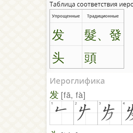
Таблица соответствия иер
Упрощенные
Традиционные
发
髮、發
头
頭
Иероглифика
发
fā, fà