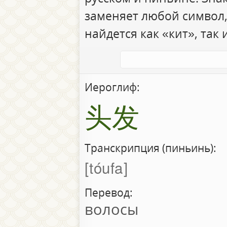
заменяет любой символ,
найдется как «кит», так 
Иероглиф:
头发
Транскрипция (пиньинь):
tóufa
Перевод:
волосы