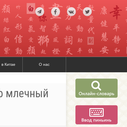
 в Китае
О нас
иф млечный