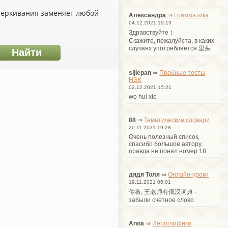
дчеркивания заменяет любой
Александра
⇒
Грамматика
04.12.2021 19:13
Здравствуйте！
Cкажите, пожалуйста, в каких
случаях употребляется 里头
sijiepan
⇒
Пробные тесты
HSK
02.12.2021 15:21
wo hui xie
88
⇒
Тематические словари
20.11.2021 19:28
Очень полезный список,
спасибо большое автору,
правда не понял номер 18
дядя Толя
⇒
Онлайн-уроки
19.11.2021 05:01
你看, 王老师有俄汉词典 -
забыли счетное слово
Anna
⇒
Иероглифика