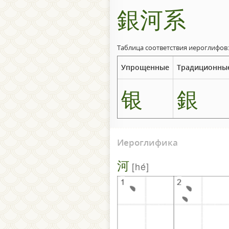
銀河系
Таблица соответствия иероглифов:
Упрощенные
Традиционны
银
銀
Иероглифика
河
hé