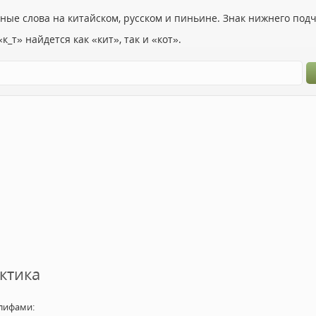
ьные слова на китайском, русском и пиньине. Знак нижнего по
к_т» найдется как «кит», так и «кот».
ктика
лифами: