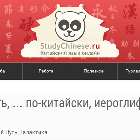
ба
Работа
Полезное
Туризм
, ... по-китайски, иерогл
й Путь, Галактика