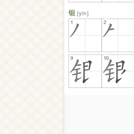
银
yín