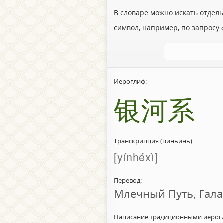
В словаре можно искать отдел
символ, например, по запросу «
Иероглиф:
银河系
Транскрипция (пиньинь):
yínhéxì
Перевод:
Млечный Путь, Гала
Написание традиционными иерог