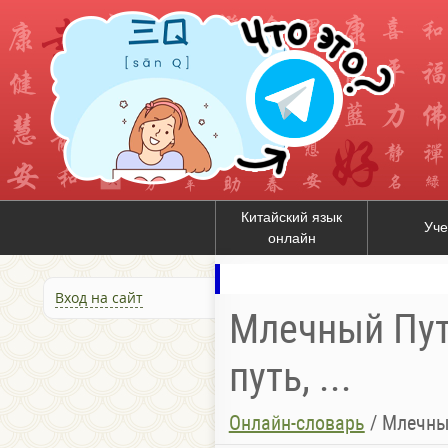
Китайский язык
Уче
онлайн
Вход на сайт
Млечный Путь
путь, ...
Онлайн-словарь
/
Млечны