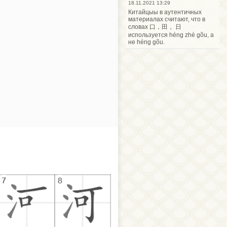
18.11.2021 13:29
Китайцыы в аутентичных
материалах считают, что в
словах 口，田， 日
используется héng zhé gõu, а
не héng gõu.