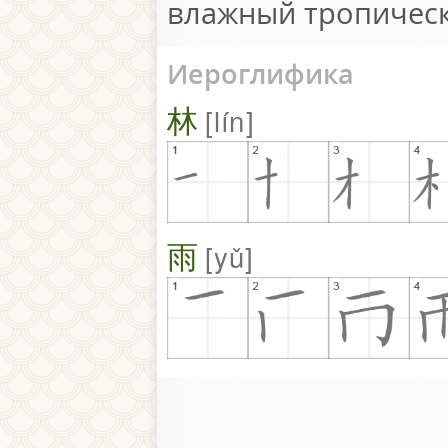
влажный тропическ
Иероглифика
林
lín
雨
yǔ