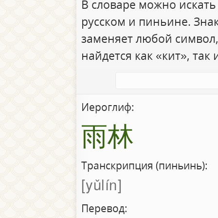
В словаре можно искать
русском и пиньине. Зна
заменяет любой символ,
найдется как «кит», так 
Иероглиф:
雨林
Транскрипция (пиньинь):
yǔlín
Перевод: