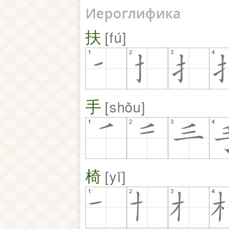
Иероглифика
扶
fú
手
shǒu
椅
yǐ