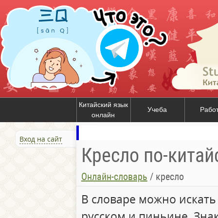
Китайский язык
Учеба
Рабо
онлайн
Вход на сайт
Кресло по-китай
Онлайн-словарь
/
кресло
В словаре можно искать
русском и пиньине. Зна