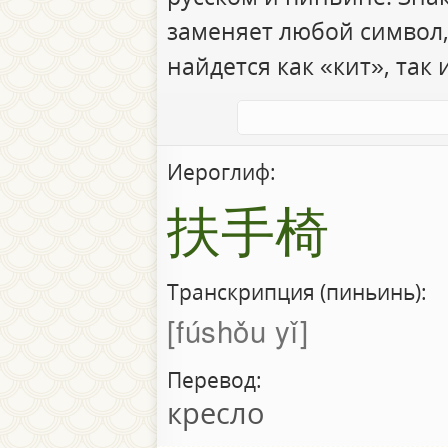
заменяет любой символ,
найдется как «кит», так 
Иероглиф:
扶手椅
Транскрипция (пиньинь):
fúshǒu yǐ
Перевод:
кресло