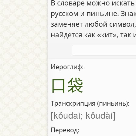
В словаре можно искать
русском и пиньине. Зна
заменяет любой символ,
найдется как «кит», так 
Иероглиф:
口袋
Транскрипция (пиньинь):
kǒudai; kǒudài
Перевод: