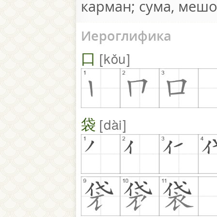
карман; сума, мешо
Иероглифика
口
kǒu
袋
dài