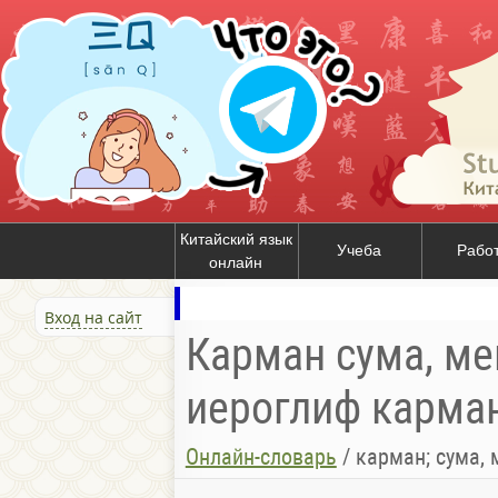
Китайский язык
Учеба
Рабо
онлайн
Вход на сайт
Карман сума, меш
иероглиф карман 
Онлайн-словарь
/
карман; сума, 