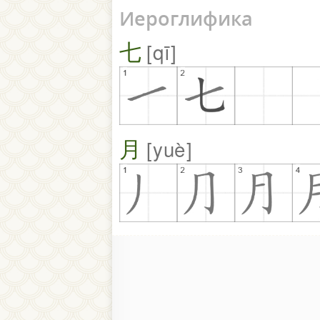
Иероглифика
七
qī
月
yuè