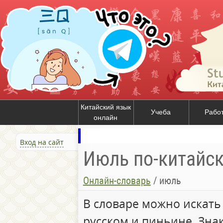
Китайский язык
Учеба
Рабо
онлайн
Вход на сайт
Июль по-китайск
Онлайн-словарь
/
июль
В словаре можно искать
русском и пиньине. Зна