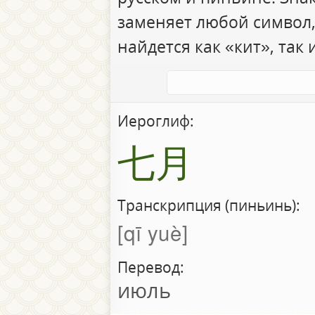
заменяет любой символ,
найдется как «кит», так 
Иероглиф:
七月
Транскрипция (пиньинь):
qī yuè
Перевод:
июль