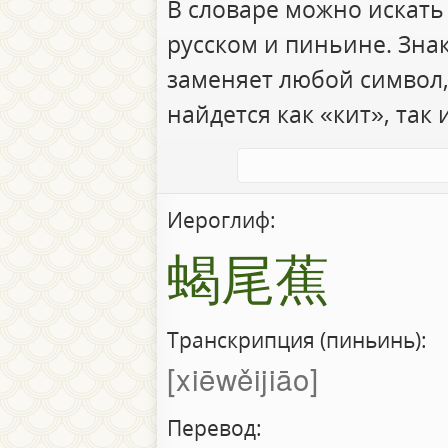
В словаре можно искать
русском и пиньине. Зна
заменяет любой символ,
найдется как «кит», так 
Иероглиф:
蝎尾蕉
Транскрипция (пиньинь):
xiēwěijiāo
Перевод: