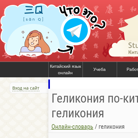
Китайский язык
Учеба
Рабо
онлайн
Вход на сайт
Геликония по-ки
геликония
Онлайн-словарь
/
геликония