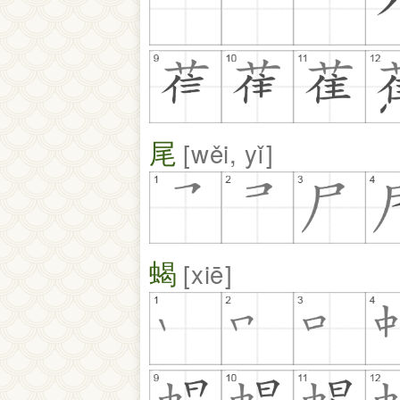
尾
wěi, yǐ
蝎
xiē