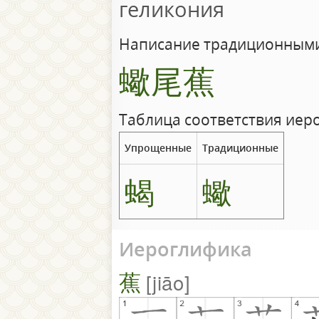
геликония
Написание традиционными
蠍尾蕉
Таблица соответствия иер
Упрощенные
Традиционные
蝎
蠍
Иероглифика
蕉
jiāo