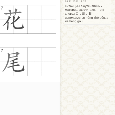
18.11.2021 13:29
Китайцыы в аутентичных
материалах считают, что в
словах 口，田， 日
используется héng zhé gõu, а
не héng gõu.