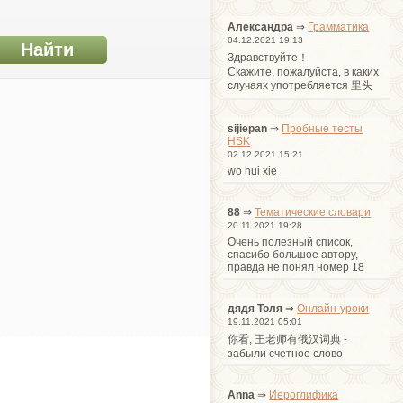
Александра
⇒
Грамматика
04.12.2021 19:13
Здравствуйте！
Cкажите, пожалуйста, в каких
случаях употребляется 里头
sijiepan
⇒
Пробные тесты
HSK
02.12.2021 15:21
wo hui xie
88
⇒
Тематические словари
20.11.2021 19:28
Очень полезный список,
спасибо большое автору,
правда не понял номер 18
дядя Толя
⇒
Онлайн-уроки
19.11.2021 05:01
你看, 王老师有俄汉词典 -
забыли счетное слово
Anna
⇒
Иероглифика