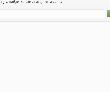
к_т» найдется как «кит», так и «кот».