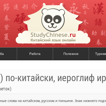
ба
Работа
Полезное
Туризм
) по-китайски, иероглиф ир
веток)
ьные слова на китайском, русском и пиньине. Знак нижнего по