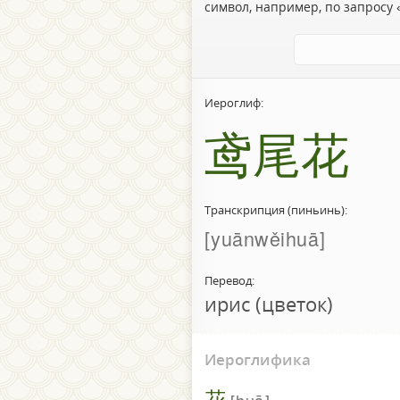
символ, например, по запросу «
Иероглиф:
鸢尾花
Транскрипция (пиньинь):
yuānwěihuā
Перевод:
ирис (цветок)
Иероглифика
花