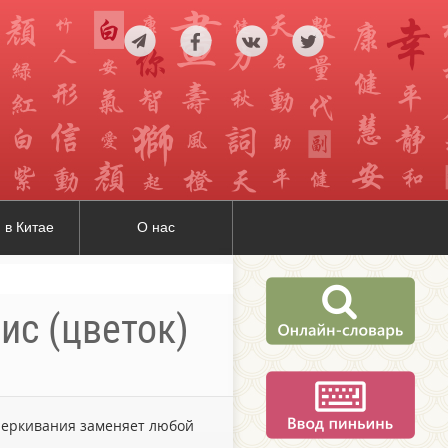
 в Китае
О нас
ис (цветок)
дчеркивания заменяет любой