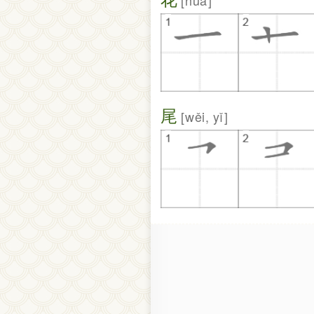
huā
尾
wěi, yǐ