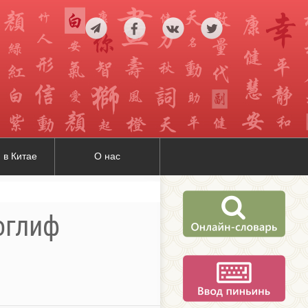
 в Китае
О нас
оглиф