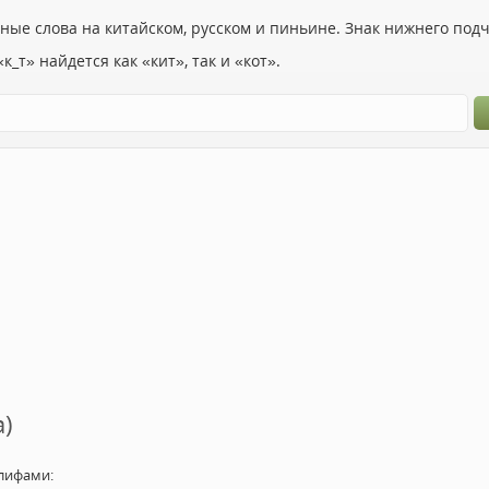
ьные слова на китайском, русском и пиньине. Знак нижнего по
к_т» найдется как «кит», так и «кот».
а)
лифами: