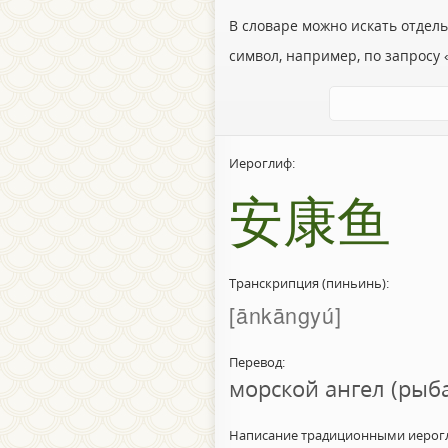
В словаре можно искать отдел
символ, например, по запросу «
Иероглиф:
安康鱼
Транскрипция (пиньинь):
ānkāngyú
Перевод:
морской ангел (рыб
Написание традиционными иерог