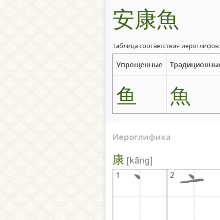
安康魚
Таблица соответствия иероглифов:
Упрощенные
Традиционны
鱼
魚
Иероглифика
康
kāng