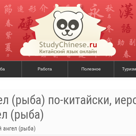
ба
Работа
Полезное
Туризм
л (рыба) по-китайски, иер
л (рыба)
 ангел (рыба)