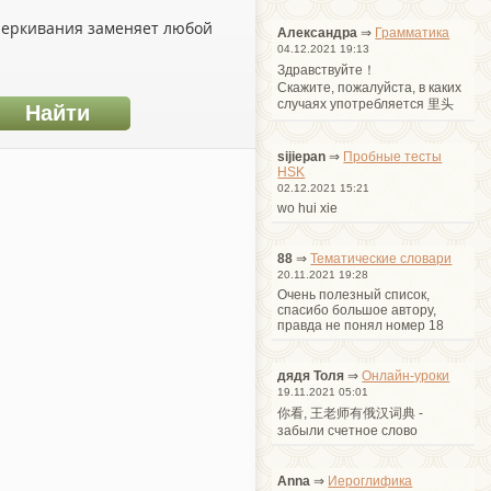
дчеркивания заменяет любой
Александра
⇒
Грамматика
04.12.2021 19:13
Здравствуйте！
Cкажите, пожалуйста, в каких
случаях употребляется 里头
sijiepan
⇒
Пробные тесты
HSK
02.12.2021 15:21
wo hui xie
88
⇒
Тематические словари
20.11.2021 19:28
Очень полезный список,
спасибо большое автору,
правда не понял номер 18
дядя Толя
⇒
Онлайн-уроки
19.11.2021 05:01
你看, 王老师有俄汉词典 -
забыли счетное слово
Anna
⇒
Иероглифика