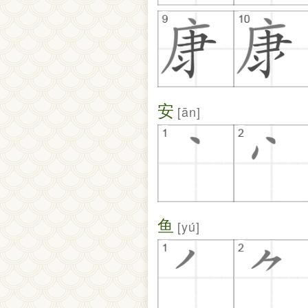
安
ān
鱼
yú