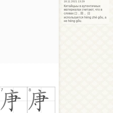
18.11.2021 13:29
Китайцыы в аутентичных
материалах считают, что в
словах 口，田， 日
используется héng zhé gõu, а
не héng gõu.