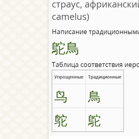
страус, африканский
camelus)
Написание традиционными
鴕鳥
Таблица соответствия иер
Упрощенные
Традиционные
鸟
鳥
鸵
鴕