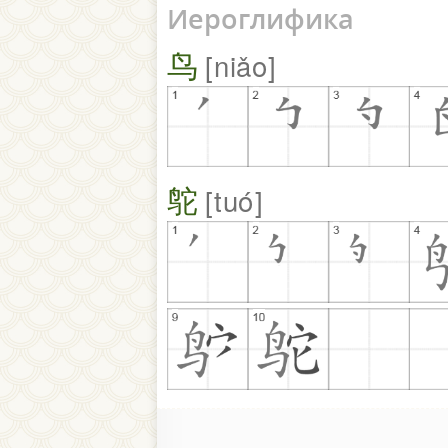
Иероглифика
鸟
niǎo
鸵
tuó