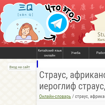
Китайский язык
Учеба
Рабо
онлайн
Вход на сайт
Страус, африканс
иероглиф страус,
Онлайн-словарь
/
страус, африкан