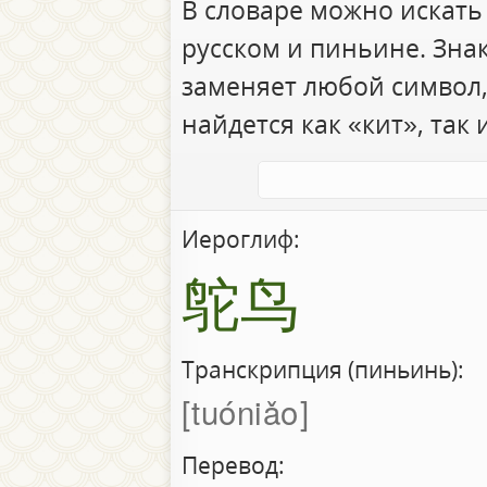
В словаре можно искать
русском и пиньине. Зна
заменяет любой символ,
найдется как «кит», так 
Иероглиф:
鸵鸟
Транскрипция (пиньинь):
tuóniǎo
Перевод: