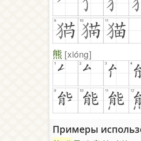
熊
xióng
Примеры исполь