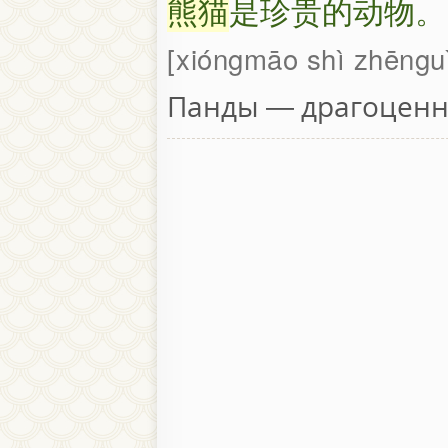
熊猫
是珍贵的动物。
xióngmāo shì zhēngu
Панды — драгоценн