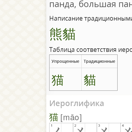
панда, большая па
Написание традиционными
熊貓
Таблица соответствия иер
Упрощенные
Традиционные
猫
貓
Иероглифика
猫
māo