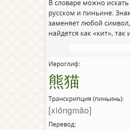
В словаре можно искать
русском и пиньине. Зна
заменяет любой символ,
найдется как «кит», так 
Иероглиф:
熊猫
Транскрипция (пиньинь):
xióngmāo
Перевод: