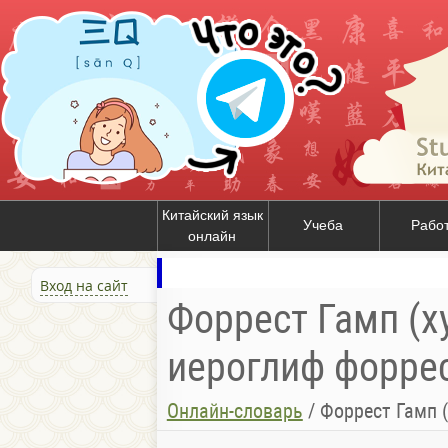
Китайский язык
Учеба
Рабо
онлайн
Вход на сайт
Форрест Гамп (ху
иероглиф форрест
Онлайн-словарь
/
Форрест Гамп (