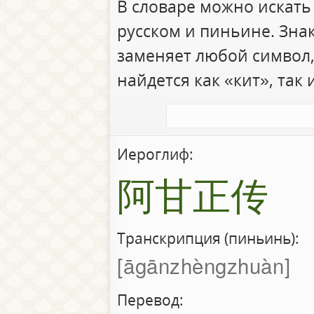
В словаре можно искать
русском и пиньине. Зна
заменяет любой символ,
найдется как «кит», так 
Иероглиф:
阿甘正传
Транскрипция (пиньинь):
āgānzhèngzhuàn
Перевод: