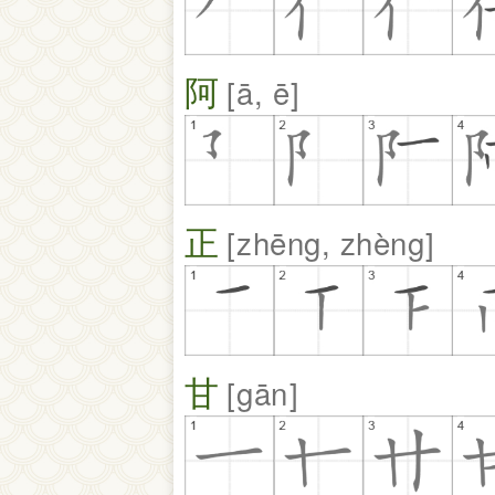
阿
ā, ē
正
zhēng, zhèng
甘
gān