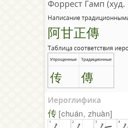
Форрест Гамп (худ.
Написание традиционными
阿甘正傳
Таблица соответствия иер
Упрощенные
Традиционные
传
傳
Иероглифика
传
chuán, zhuàn