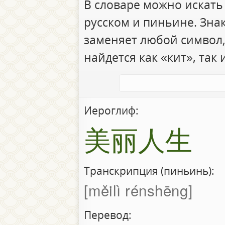
В словаре можно искать
русском и пиньине. Зна
заменяет любой символ,
найдется как «кит», так 
Иероглиф:
美丽人生
Транскрипция (пиньинь):
měilì rénshēng
Перевод: