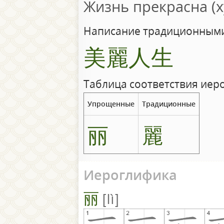
Жизнь прекрасна (х
Написание традиционными
美麗人生
Таблица соответствия иер
Упрощенные
Традиционные
丽
麗
Иероглифика
丽
lì