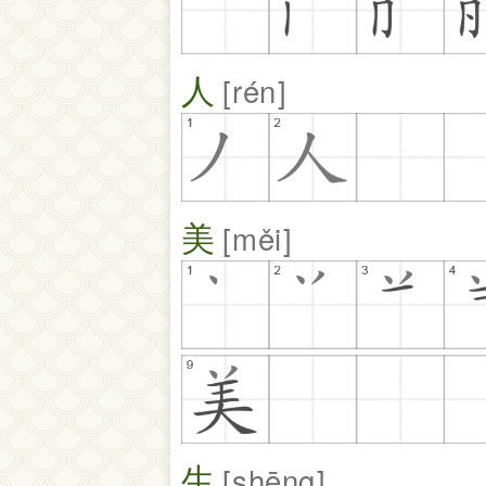
人
rén
美
měi
生
shēng