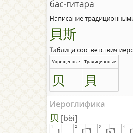
бас-гитара
Написание традиционными
貝斯
Таблица соответствия иер
Упрощенные
Традиционные
贝
貝
Иероглифика
贝
bèi