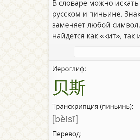
В словаре можно искать
русском и пиньине. Зна
заменяет любой символ,
найдется как «кит», так 
Иероглиф:
贝斯
Транскрипция (пиньинь):
bèisī
Перевод: