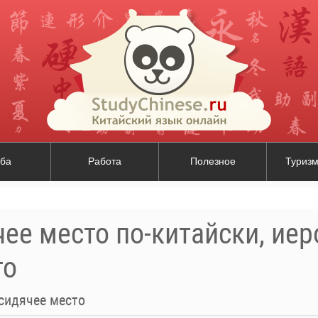
ба
Работа
Полезное
Туризм
ее место по-китайски, ие
то
сидячее место