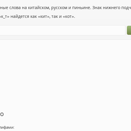
ьные слова на китайском, русском и пиньине. Знак нижнего по
к_т» найдется как «кит», так и «кот».
то
лифами: