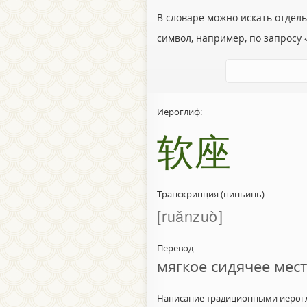
В словаре можно искать отдел
символ, например, по запросу «
Иероглиф:
软座
Транскрипция (пиньинь):
ruǎnzuò
Перевод:
мягкое сидячее мес
Написание традиционными иерог