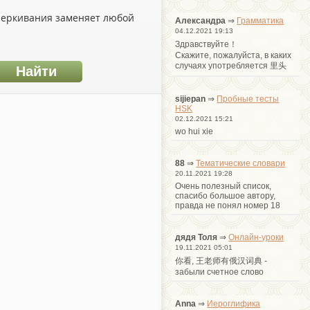
дчеркивания заменяет любой
Александра
⇒
Грамматика
04.12.2021 19:13
Здравствуйте！
Cкажите, пожалуйста, в каких
случаях употребляется 里头
sijiepan
⇒
Пробные тесты
HSK
02.12.2021 15:21
wo hui xie
88
⇒
Тематические словари
20.11.2021 19:28
Очень полезный список,
спасибо большое автору,
правда не понял номер 18
дядя Толя
⇒
Онлайн-уроки
19.11.2021 05:01
你看, 王老师有俄汉词典 -
забыли счетное слово
Anna
⇒
Иероглифика