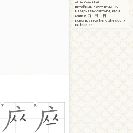
18.11.2021 13:29
Китайцыы в аутентичных
материалах считают, что в
словах 口，田， 日
используется héng zhé gõu, а
не héng gõu.