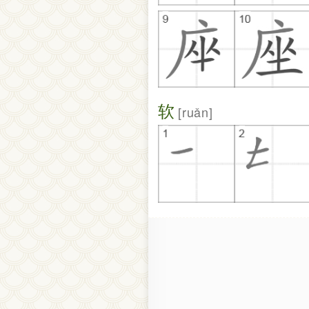
软
ruǎn