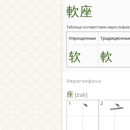
軟座
Таблица соответствия иероглифов:
Упрощенные
Традиционны
软
軟
Иероглифика
座
zuò