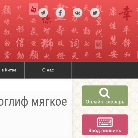
 в Китае
О нас
роглиф мягкое