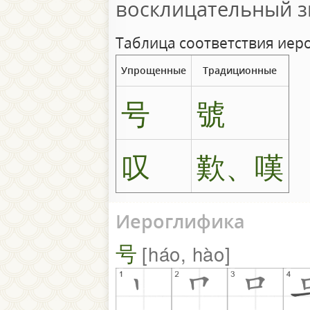
восклицательный з
Таблица соответствия иер
Упрощенные
Традиционные
号
號
叹
歎、嘆
Иероглифика
号
háo, hào