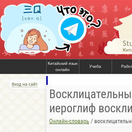
Китайский язык
Учеба
Рабо
онлайн
Вход на сайт
Восклицательный
иероглиф воскл
Онлайн-словарь
/
восклицательн