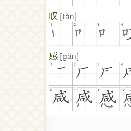
叹
tàn
感
gǎn