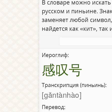
В словаре можно искать
русском и пиньине. Зна
заменяет любой символ,
найдется как «кит», так 
Иероглиф:
感叹号
Транскрипция (пиньинь):
gǎntànhào
Перевод: