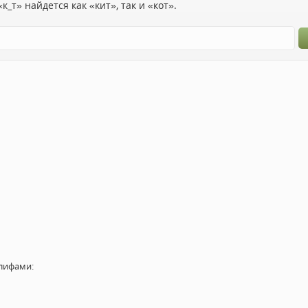
к_т» найдется как «кит», так и «кот».
лифами: