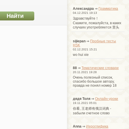
Александра
⇒
Грамматика
04.12.2021 19:13
Здравствуйте！
Cкажите, пожалуйста, в каких
случаях употребляется 里头
sijiepan
⇒
Пробные тесты
HSK
02.12.2021 15:21
wo hui xie
88
⇒
Тематические словари
20.11.2021 19:28
Очень полезный список,
спасибо большое автору,
правда не понял номер 18
дядя Толя
⇒
Онлайн-уроки
19.11.2021 05:01
你看, 王老师有俄汉词典 -
забыли счетное слово
Anna
⇒
Иероглифика