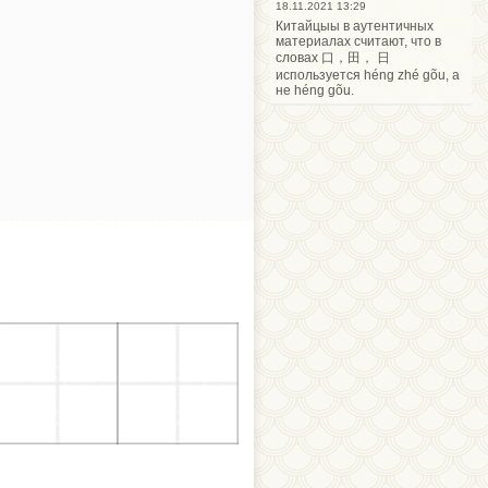
18.11.2021 13:29
Китайцыы в аутентичных
материалах считают, что в
словах 口，田， 日
используется héng zhé gõu, а
не héng gõu.