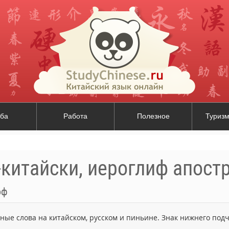
ба
Работа
Полезное
Туризм
-китайски, иероглиф апост
оф
ьные слова на китайском, русском и пиньине. Знак нижнего по