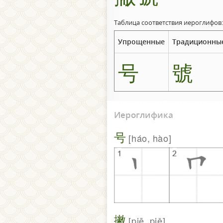
Таблица соответствия иероглифов:
Упрощенные
Традиционны
号
號
Иероглифика
号
háo, hào
撇
piē, piě