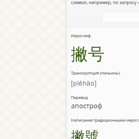
символ, например, по запросу «
Иероглиф:
撇号
Транскрипция (пиньинь):
piěhào
Перевод:
апостроф
Написание традиционными иерог
撇號