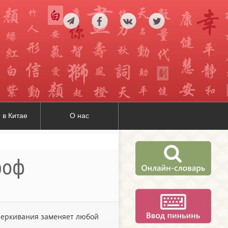
 в Китае
О нас
роф
дчеркивания заменяет любой