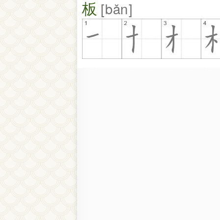
板
bǎn