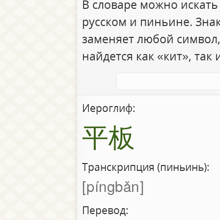
В словаре можно искать
русском и пиньине. Зна
заменяет любой символ,
найдется как «кит», так 
Иероглиф:
平板
Транскрипция (пиньинь):
píngbǎn
Перевод: