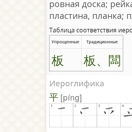
ровная доска; рейка
пластина, планка;
Таблица соответствия иер
Упрощенные
Традиционные
板
板、闆
Иероглифика
平
píng