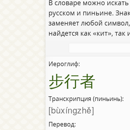
В словаре можно искать
русском и пиньине. Зна
заменяет любой символ,
найдется как «кит», так 
Иероглиф:
步行者
Транскрипция (пиньинь):
bùxíngzhě
Перевод: