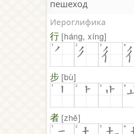
пешеход
Иероглифика
行
háng, xíng
步
bù
者
zhě