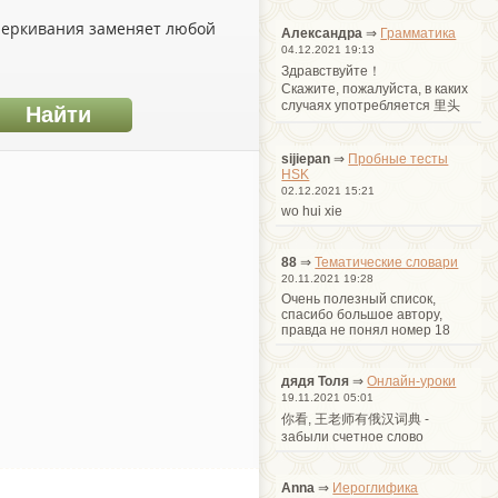
дчеркивания заменяет любой
Александра
⇒
Грамматика
04.12.2021 19:13
Здравствуйте！
Cкажите, пожалуйста, в каких
случаях употребляется 里头
sijiepan
⇒
Пробные тесты
HSK
02.12.2021 15:21
wo hui xie
88
⇒
Тематические словари
20.11.2021 19:28
Очень полезный список,
спасибо большое автору,
правда не понял номер 18
дядя Толя
⇒
Онлайн-уроки
19.11.2021 05:01
你看, 王老师有俄汉词典 -
забыли счетное слово
Anna
⇒
Иероглифика