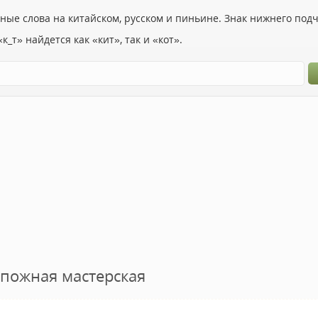
ьные слова на китайском, русском и пиньине. Знак нижнего по
к_т» найдется как «кит», так и «кот».
апожная мастерская