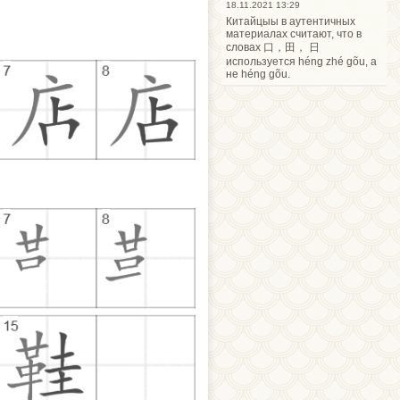
18.11.2021 13:29
Китайцыы в аутентичных
материалах считают, что в
словах 口，田， 日
используется héng zhé gõu, а
не héng gõu.