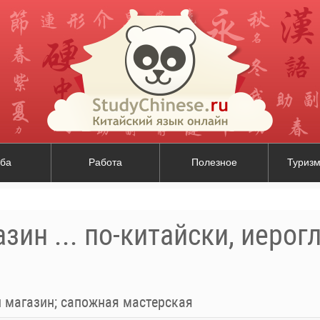
ба
Работа
Полезное
Туризм
зин ... по-китайски, иерог
 магазин; сапожная мастерская