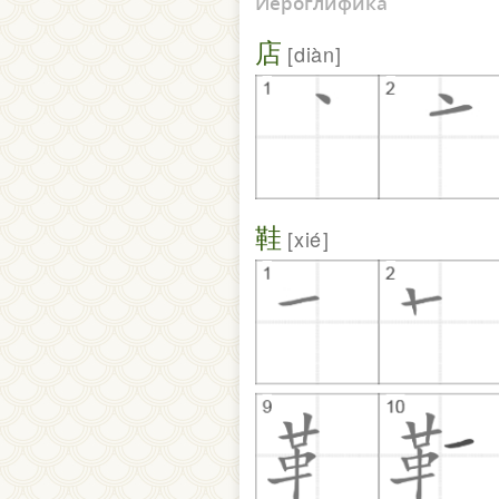
Иероглифика
店
diàn
鞋
xié