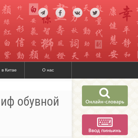
 в Китае
О нас
лиф обувной