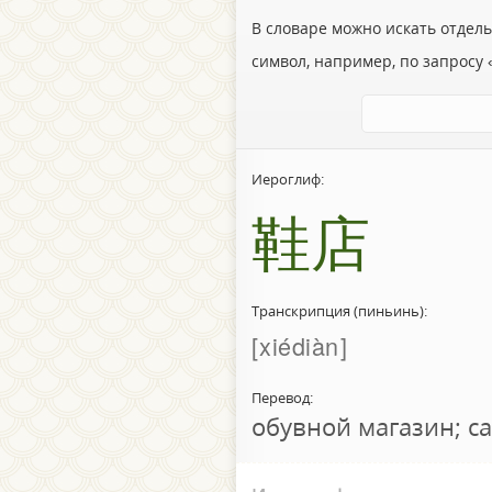
В словаре можно искать отдел
символ, например, по запросу «
Иероглиф:
鞋店
Транскрипция (пиньинь):
xiédiàn
Перевод:
обувной магазин; с