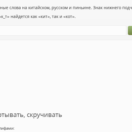
ьные слова на китайском, русском и пиньине. Знак нижнего по
к_т» найдется как «кит», так и «кот».
ртывать, скручивать
лифами: