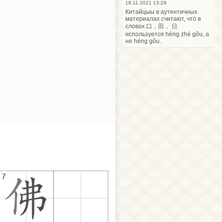
18.11.2021 13:29
Китайцыы в аутентичных
материалах считают, что в
словах 口，田， 日
используется héng zhé gõu, а
не héng gõu.