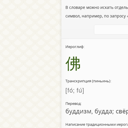
В словаре можно искать отдел
символ, например, по запросу «
Иероглиф:
佛
Транскрипция (пиньинь):
fó; fú
Перевод:
буддизм, будда; свё
Написание традиционными иерог