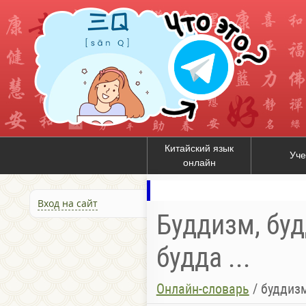
Китайский язык
Уче
онлайн
Вход на сайт
Буддизм, буд
будда ...
Онлайн-словарь
/
буддизм