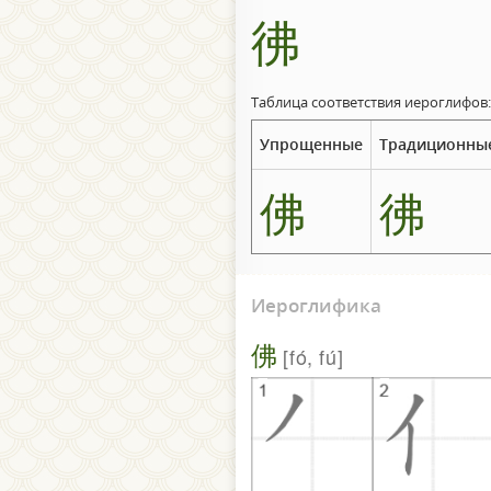
彿
Таблица соответствия иероглифов:
Упрощенные
Традиционны
佛
彿
Иероглифика
佛
fó, fú