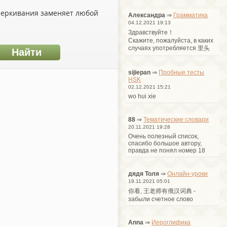
дчеркивания заменяет любой
Александра
⇒
Грамматика
04.12.2021 19:13
Здравствуйте！
Cкажите, пожалуйста, в каких
случаях употребляется 里头
sijiepan
⇒
Пробные тесты
HSK
02.12.2021 15:21
wo hui xie
88
⇒
Тематические словари
20.11.2021 19:28
Очень полезный список,
спасибо большое автору,
правда не понял номер 18
дядя Толя
⇒
Онлайн-уроки
19.11.2021 05:01
你看, 王老师有俄汉词典 -
забыли счетное слово
Anna
⇒
Иероглифика