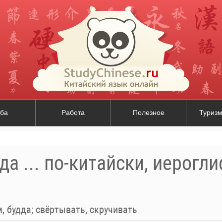
ба
Работа
Полезное
Туризм
да ... по-китайски, иерогл
, будда; свёртывать, скручивать