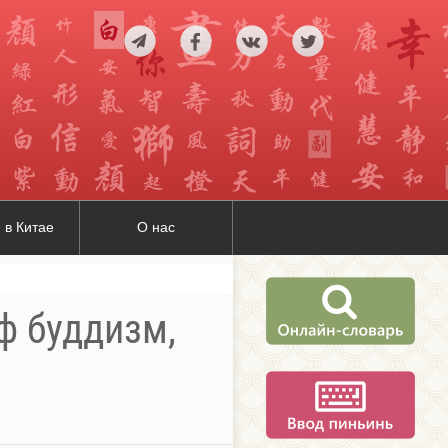
 в Китае
О нас
иф буддизм,