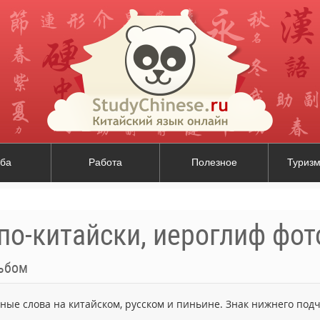
ба
Работа
Полезное
Туризм
по-китайски, иероглиф фо
ьбом
ьные слова на китайском, русском и пиньине. Знак нижнего по