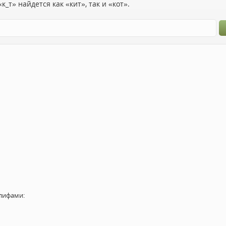
к_т» найдется как «кит», так и «кот».
лифами: