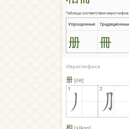
Таблица соответствия иероглифов:
Упрощенные
Традиционны
册
冊
Иероглифика
册
cè
相
xiāng