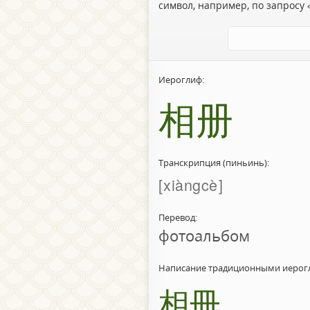
символ, например, по запросу «
Иероглиф:
相册
Транскрипция (пиньинь):
xiàngcè
Перевод:
фотоальбом
Написание традиционными иерог
相冊