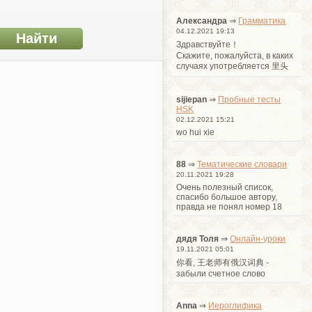
Александра
⇒
Грамматика
04.12.2021 19:13
Здравствуйте！
Cкажите, пожалуйста, в каких
случаях употребляется 里头
sijiepan
⇒
Пробные тесты
HSK
02.12.2021 15:21
wo hui xie
88
⇒
Тематические словари
20.11.2021 19:28
Очень полезный список,
спасибо большое автору,
правда не понял номер 18
дядя Толя
⇒
Онлайн-уроки
19.11.2021 05:01
你看, 王老师有俄汉词典 -
забыли счетное слово
Anna
⇒
Иероглифика