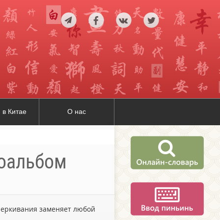
 в Китае
О нас
тоальбом
дчеркивания заменяет любой