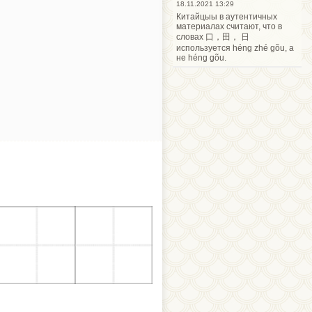
18.11.2021 13:29
Китайцыы в аутентичных
материалах считают, что в
словах 口，田， 日
используется héng zhé gõu, а
не héng gõu.