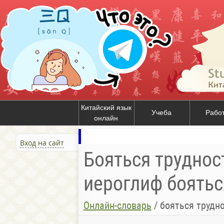
Китайский язык
Учеба
Рабо
онлайн
Вход на сайт
Бояться труднос
иероглиф боятьс
Онлайн-словарь
/
бояться трудн