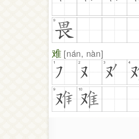
难
nán, nàn