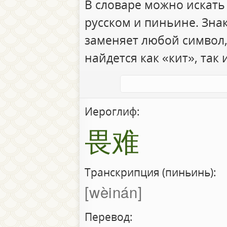
В словаре можно искать
русском и пиньине. Зна
заменяет любой символ,
найдется как «кит», так 
Иероглиф:
畏难
Транскрипция (пиньинь):
wèinán
Перевод: