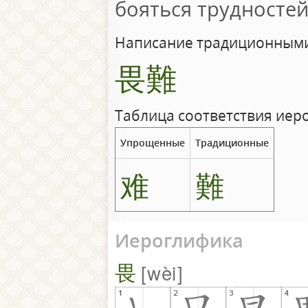
бояться трудносте
Написание традиционными
畏難
Таблица соответствия иер
Упрощенные
Традиционные
难
難
Иероглифика
畏
wèi