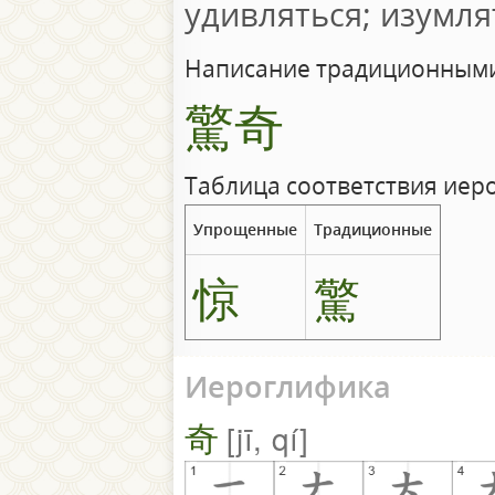
удивляться; изумля
Написание традиционными
驚奇
Таблица соответствия иер
Упрощенные
Традиционные
惊
驚
Иероглифика
奇
jī, qí