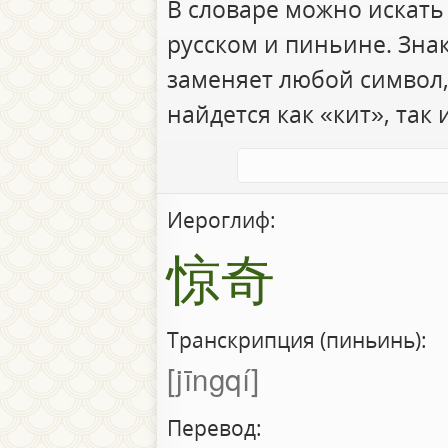
В словаре можно искать
русском и пиньине. Зна
заменяет любой символ,
найдется как «кит», так 
Иероглиф:
惊奇
Транскрипция (пиньинь):
jīngqí
Перевод: