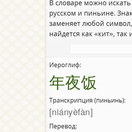
В словаре можно искать
русском и пиньине. Зна
заменяет любой символ,
найдется как «кит», так 
Иероглиф:
年夜饭
Транскрипция (пиньинь):
niányèfàn
Перевод: