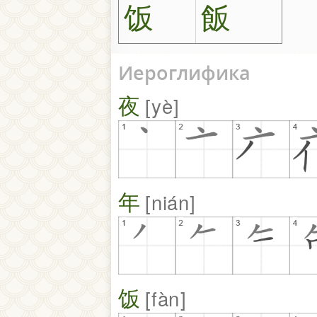
饭
飯
Иероглифика
夜
yè
年
nián
饭
fàn