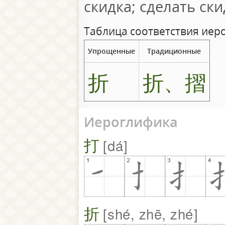
скидка; сделать ски
Таблица соответствия иер
Упрощенные
Традиционные
折
折、摺
Иероглифика
打
dá
折
shé, zhē, zhé