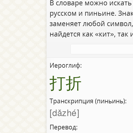
В словаре можно искать
русском и пиньине. Зна
заменяет любой символ,
найдется как «кит», так 
Иероглиф:
打折
Транскрипция (пиньинь):
dǎzhé
Перевод: