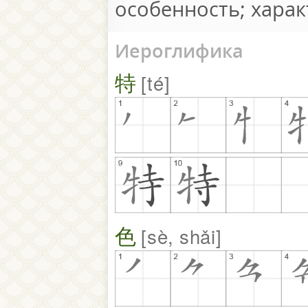
особенность; харак
Иероглифика
特
té
色
sè, shǎi