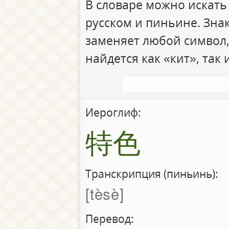
В словаре можно искать
русском и пиньине. Зна
заменяет любой символ,
найдется как «кит», так 
Иероглиф:
特色
Транскрипция (пиньинь):
tèsè
Перевод: