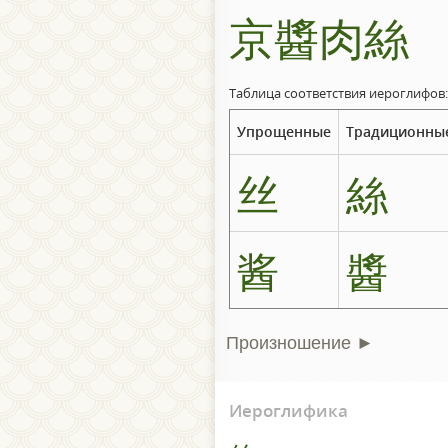
京醬肉絲
Таблица соответствия иероглифов:
Упрощенные
Традиционны
丝
絲
酱
醬
Произношение ►
Иероглифика