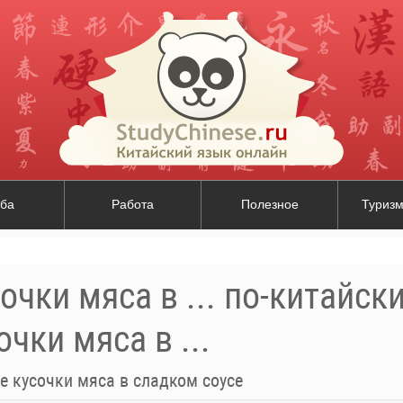
ба
Работа
Полезное
Туризм
чки мяса в ... по-китайск
чки мяса в ...
 кусочки мяса в сладком соусе