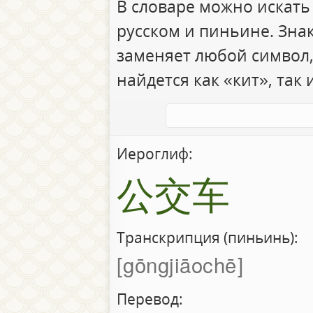
В словаре можно искать
русском и пиньине. Зна
заменяет любой символ,
найдется как «кит», так 
Иероглиф:
公交车
Транскрипция (пиньинь):
gōngjiāochē
Перевод: