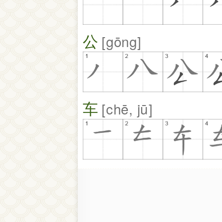
公
gōng
车
chē, jū