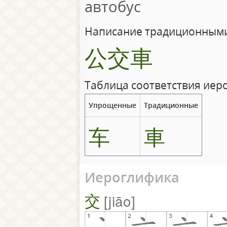
автобус
Написание традиционными
公交車
Таблица соответствия иер
Упрощенные
Традиционные
车
車
Иероглифика
交
jiāo