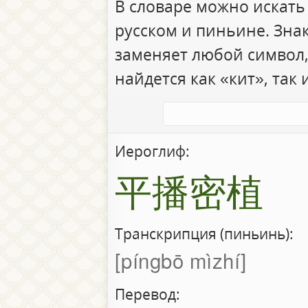
В словаре можно искать
русском и пиньине. Зна
заменяет любой символ,
найдется как «кит», так 
Иероглиф:
平播密植
Транскрипция (пиньинь):
píngbō mìzhí
Перевод: