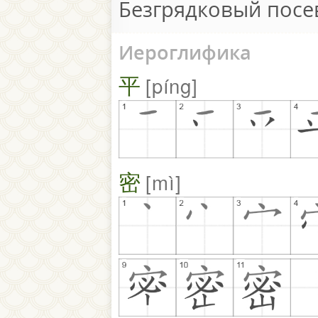
Безгрядковый посев
Иероглифика
平
píng
密
mì