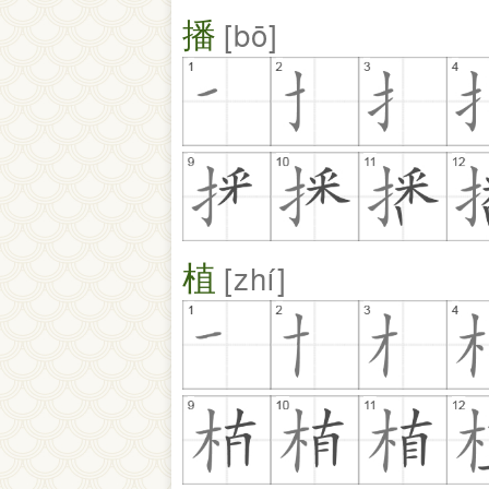
播
bō
植
zhí