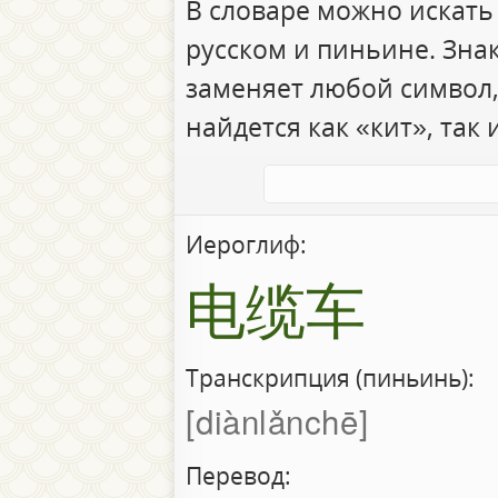
В словаре можно искать
русском и пиньине. Зна
заменяет любой символ,
найдется как «кит», так 
Иероглиф:
电缆车
Транскрипция (пиньинь):
diànlǎnchē
Перевод: