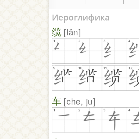
Иероглифика
缆
lǎn
车
chē, jū