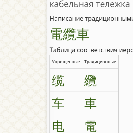
кабельная тележка
Написание традиционными
電纜車
Таблица соответствия иер
Упрощенные
Традиционные
缆
纜
车
車
电
電