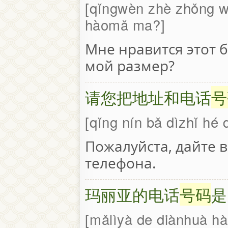
qǐngwèn zhè zhǒng w
hàomǎ ma?
Мне нравится этот б
мой размер?
请您把地址和电话
号
qǐng nín bǎ dìzhǐ hé
Пожалуйста, дайте 
телефона.
玛丽亚的电话
号码
是
mǎlìyà de diànhuà hà