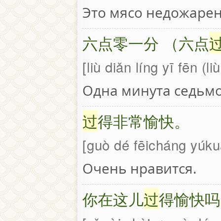
Это мясо недожарен
六点零一分 （六点
liù diǎn líng yī fēn (l
Одна минута седьмо
过
得非常愉快。
guò dé fēicháng yúku
Очень нравится.
你在这儿
过
得愉快吗