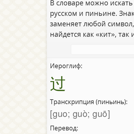
В словаре можно искать
русском и пиньине. Зна
заменяет любой символ,
найдется как «кит», так 
Иероглиф:
过
Транскрипция (пиньинь):
guo; guò; guō
Перевод: