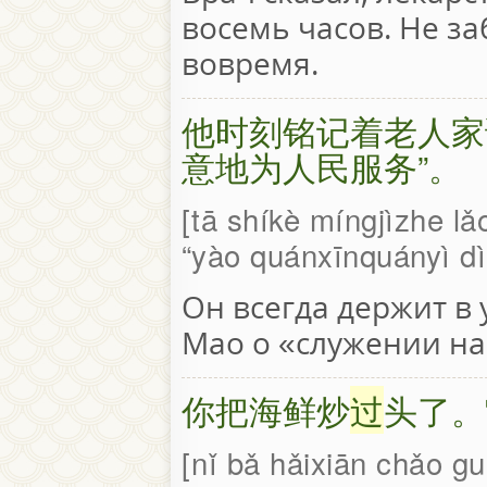
восемь часов. Не з
вовремя.
他时刻铭记着老人家
意地为人民服务”。
tā shíkè míngjìzhe lǎ
“yào quánxīnquányì dì
Он всегда держит в 
Мао о «служении на
你把海鲜炒
过
头了。
nǐ bǎ hǎixiān chǎo g