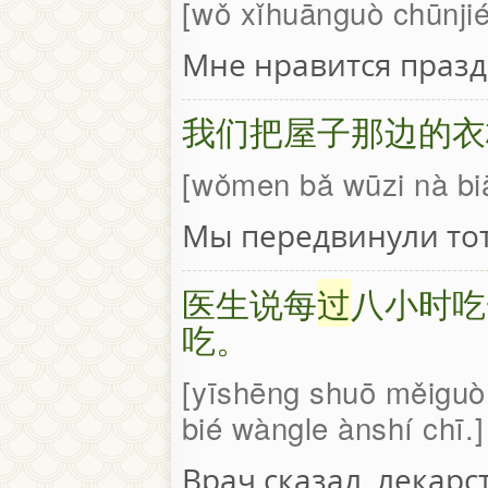
wǒ xǐhuānguò chūnji
Мне нравится празд
我们把屋子那边的衣
wǒmen bǎ wūzi nà biā
Мы передвинули то
医生说每
过
八小时吃
吃。
yīshēng shuō měiguò b
bié wàngle ànshí chī.
Врач сказал, лекарс