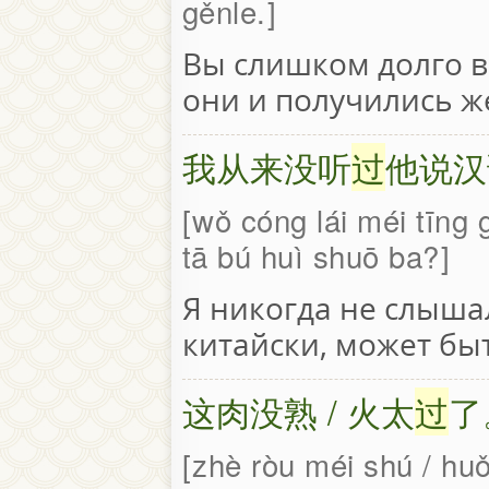
gěnle.
Вы слишком долго в
они и получились ж
我从来没听
过
他说汉
wǒ cóng lái méi tīng 
tā bú huì shuō ba?
Я никогда не слышал
китайски, может быт
这肉没熟 / 火太
过
了
zhè ròu méi shú / huǒ