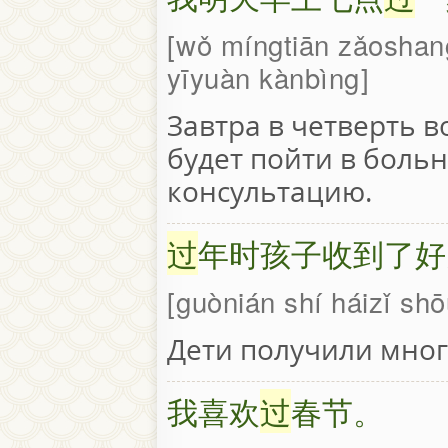
wǒ míngtiān zǎoshang
yīyuàn kànbìng
Завтра в четверть 
будет пойти в боль
консультацию.
过
年时孩子收到了好
guònián shí háizǐ sh
Дети получили мног
我喜欢
过
春节。