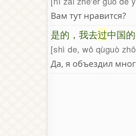
nǐ zài zhè'er guò dé
Вам тут нравится?
是的，我去
过
中国的
shì de, wǒ qùguò zh
Да, я объездил мног