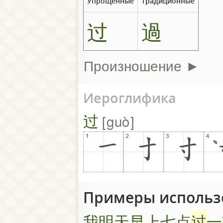
Упрощенные
Традиционные
过
過
Произношение ►
Иероглифика
过
guò
Примеры использ
我明天早上七点
过
一