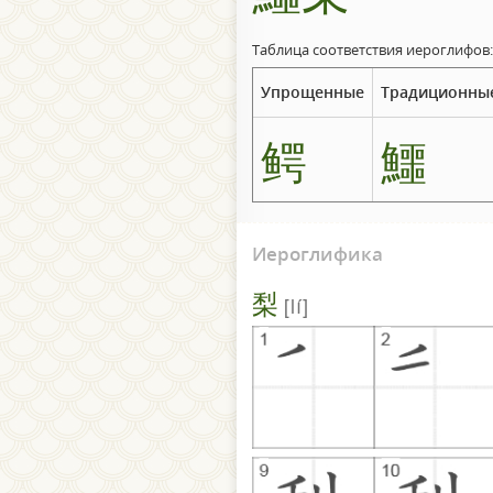
Таблица соответствия иероглифов:
Упрощенные
Традиционны
鳄
鱷
Иероглифика
梨
lí