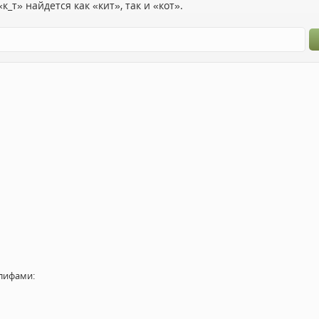
к_т» найдется как «кит», так и «кот».
лифами: