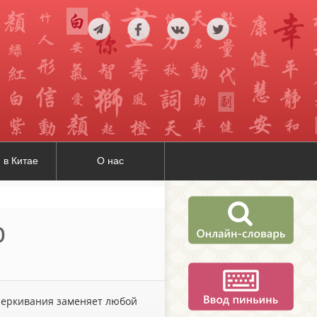
 в Китае
О нас
о
дчеркивания заменяет любой