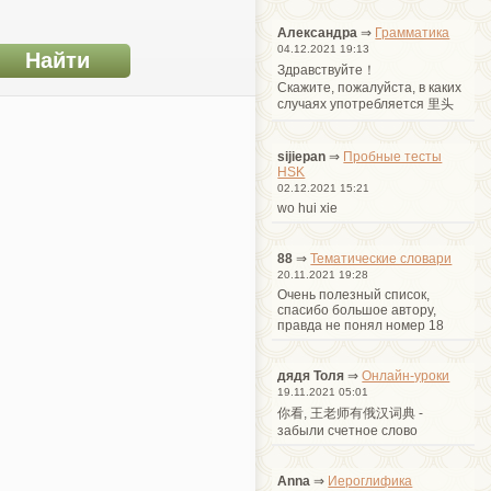
Александра
⇒
Грамматика
04.12.2021 19:13
Здравствуйте！
Cкажите, пожалуйста, в каких
случаях употребляется 里头
sijiepan
⇒
Пробные тесты
HSK
02.12.2021 15:21
wo hui xie
88
⇒
Тематические словари
20.11.2021 19:28
Очень полезный список,
спасибо большое автору,
правда не понял номер 18
дядя Толя
⇒
Онлайн-уроки
19.11.2021 05:01
你看, 王老师有俄汉词典 -
забыли счетное слово
Anna
⇒
Иероглифика