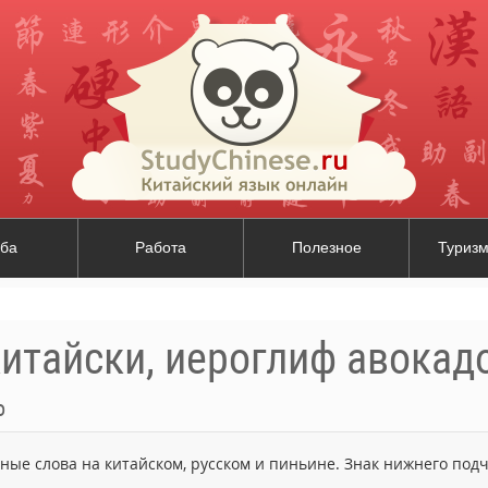
ба
Работа
Полезное
Туризм
итайски, иероглиф авокад
о
ьные слова на китайском, русском и пиньине. Знак нижнего по