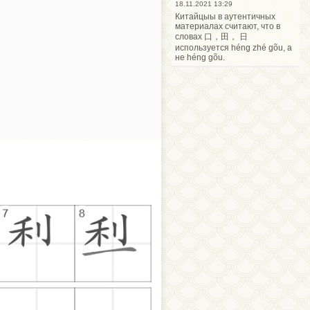
18.11.2021 13:29
Китайцыы в аутентичных
материалах считают, что в
словах 口，田， 日
используется héng zhé gõu, а
не héng gõu.