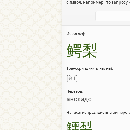
символ, например, по запросу «
Иероглиф:
鳄梨
Транскрипция (пиньинь):
èlí
Перевод:
авокадо
Написание традиционными иерог
鱷梨