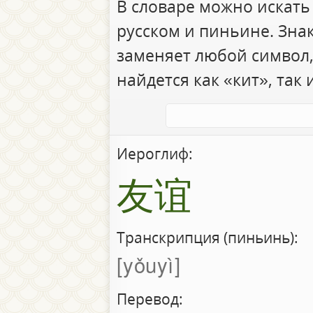
В словаре можно искать
русском и пиньине. Зна
заменяет любой символ,
найдется как «кит», так 
Иероглиф:
友谊
Транскрипция (пиньинь):
yǒuyì
Перевод: