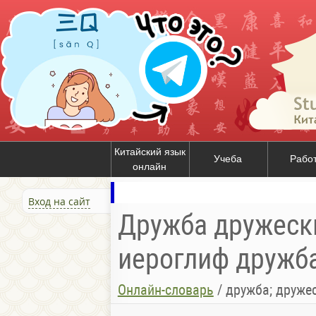
Китайский язык
Учеба
Рабо
онлайн
Вход на сайт
Дружба дружески
иероглиф дружб
Онлайн-словарь
/
дружба; друже