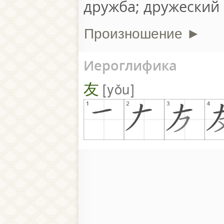
дружба; дружеский
Произношение ►
Иероглифика
友
yǒu