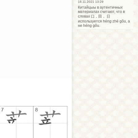
18.11.2021 13:29
Китайцыы в аутентичных
материалах считают, что в
словах 口，田， 日
используется héng zhé gõu, а
не héng gõu.