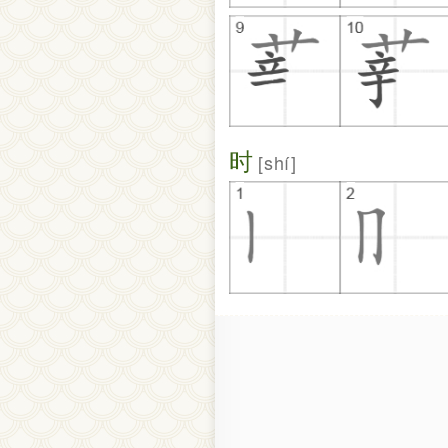
时
shí