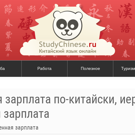
ба
Работа
Полезное
Туризм
 зарплата по-китайски, ие
 зарплата
енная зарплата