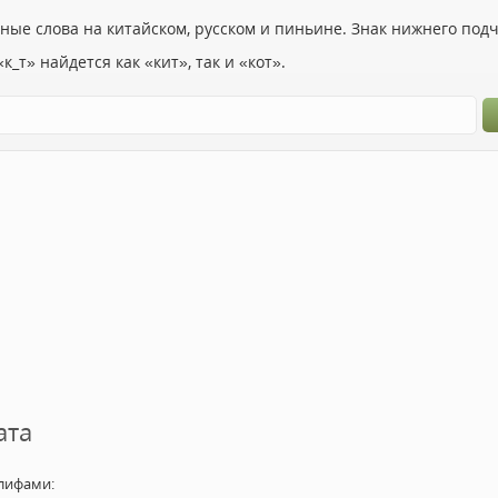
ьные слова на китайском, русском и пиньине. Знак нижнего по
к_т» найдется как «кит», так и «кот».
ата
лифами: