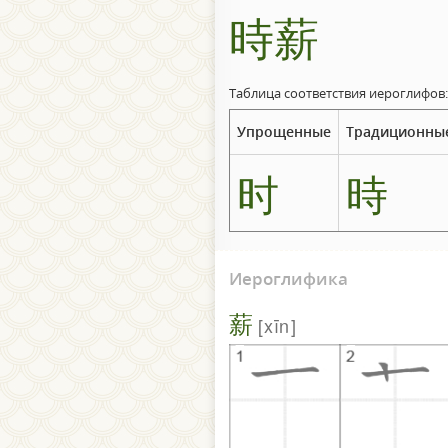
時薪
Таблица соответствия иероглифов:
Упрощенные
Традиционны
时
時
Иероглифика
薪
xīn