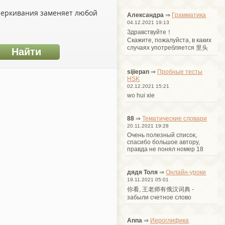
дчеркивания заменяет любой
Александра
⇒
Грамматика
04.12.2021 19:13
Здравствуйте！
Cкажите, пожалуйста, в каких
случаях употребляется 里头
sijiepan
⇒
Пробные тесты
HSK
02.12.2021 15:21
wo hui xie
88
⇒
Тематические словари
20.11.2021 19:28
Очень полезный список,
спасибо большое автору,
правда не понял номер 18
дядя Толя
⇒
Онлайн-уроки
19.11.2021 05:01
你看, 王老师有俄汉词典 -
забыли счетное слово
Anna
⇒
Иероглифика