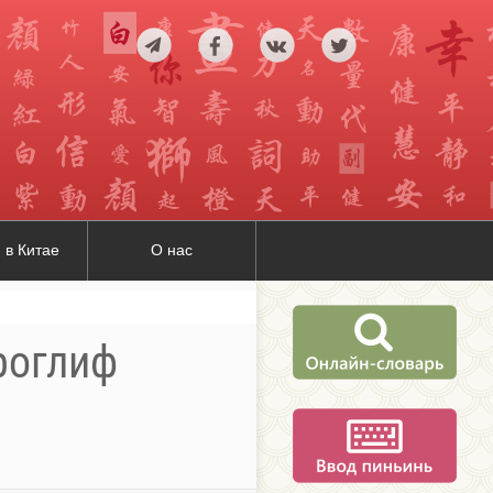
 в Китае
О нас
роглиф