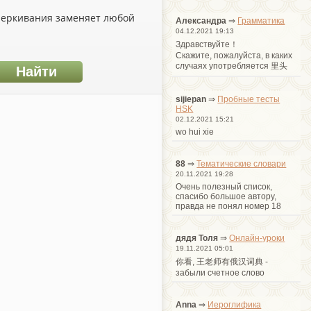
дчеркивания заменяет любой
Александра
⇒
Грамматика
04.12.2021 19:13
Здравствуйте！
Cкажите, пожалуйста, в каких
случаях употребляется 里头
sijiepan
⇒
Пробные тесты
HSK
02.12.2021 15:21
wo hui xie
88
⇒
Тематические словари
20.11.2021 19:28
Очень полезный список,
спасибо большое автору,
правда не понял номер 18
дядя Толя
⇒
Онлайн-уроки
19.11.2021 05:01
你看, 王老师有俄汉词典 -
забыли счетное слово
Anna
⇒
Иероглифика