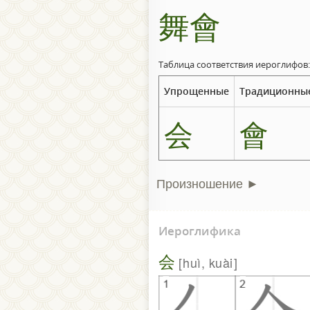
舞會
Таблица соответствия иероглифов:
Упрощенные
Традиционны
会
會
Произношение ►
Иероглифика
会
huì, kuài