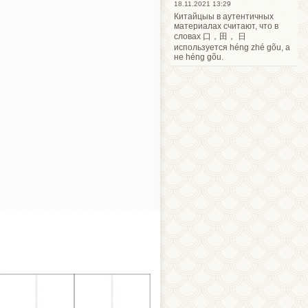
18.11.2021 13:29
Китайцыы в аутентичных
материалах считают, что в
словах 口，田， 日
используется héng zhé gõu, а
не héng gõu.