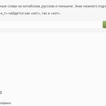
ьные слова на китайском, русском и пиньине. Знак нижнего по
к_т» найдется как «кит», так и «кот».
а
лифами: