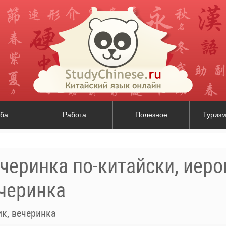
ба
Работа
Полезное
Туризм
черинка по-китайски, иер
ечеринка
к, вечеринка