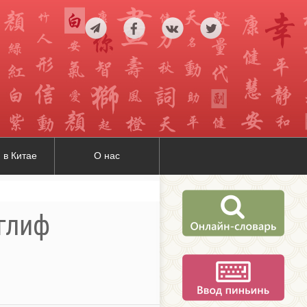
 в Китае
О нас
оглиф