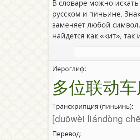
В словаре можно искать
русском и пиньине. Зна
заменяет любой символ,
найдется как «кит», так 
Иероглиф:
多位联动车
Транскрипция (пиньинь):
duōwèi liándòng ch
Перевод: