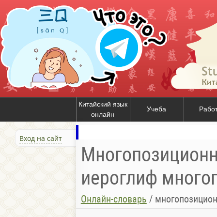
Китайский язык
Учеба
Рабо
онлайн
Вход на сайт
Многопозиционны
иероглиф многоп
Онлайн-словарь
/
многопозицион