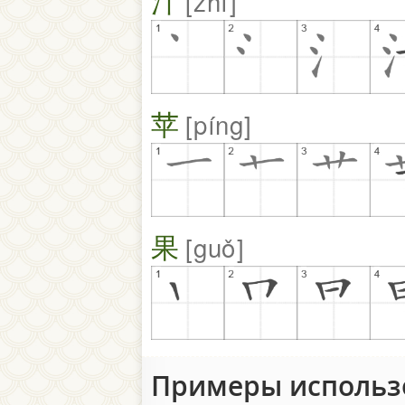
汁
zhī
苹
píng
果
guǒ
Примеры исполь