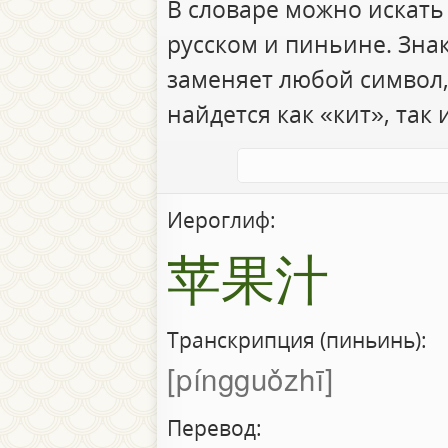
В словаре можно искать
русском и пиньине. Зна
заменяет любой символ,
найдется как «кит», так 
Иероглиф:
苹果汁
Транскрипция (пиньинь):
píngguǒzhī
Перевод: