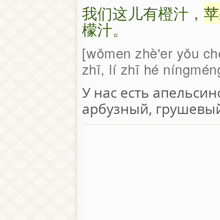
我们这儿有橙汁，
苹
檬汁。
wǒmen zhè'er yǒu ché
zhī, lí zhī hé níngmén
У нас есть апельси
арбузный, грушевы