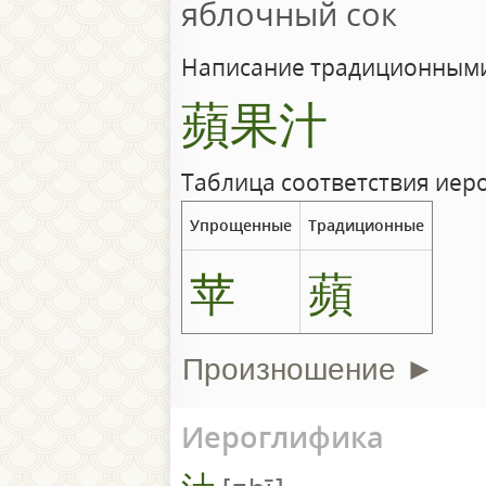
яблочный сок
Написание традиционными
蘋果汁
Таблица соответствия иер
Упрощенные
Традиционные
苹
蘋
Произношение ►
Иероглифика