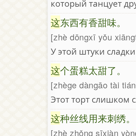
который танцует др
这
东西有香甜味。
zhè dōngxī yǒu xiāng
У этой штуки сладки
这
个蛋糕太甜了。
zhège dàngāo tài tián
Этот торт слишком 
这
种丝线用来刺绣。
zhè zhǒng sīxiàn yòng