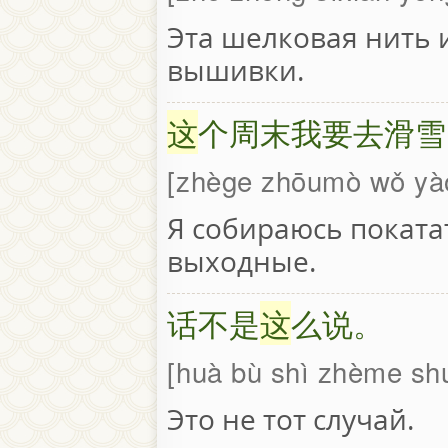
Эта шелковая нить 
вышивки.
这
个周末我要去滑雪
zhège zhōumò wǒ yà
Я собираюсь поката
выходные.
话不是
这
么说。
huà bù shì zhème sh
Это не тот случай.