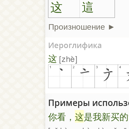
这
這
Произношение ►
Иероглифика
这
zhè
Примеры использ
你看，
这
是我新买的