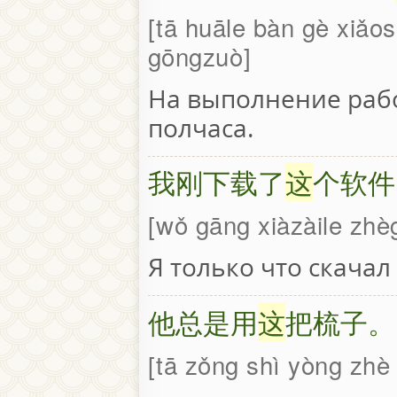
tā huāle bàn gè xiǎo
gōngzuò
На выполнение раб
полчаса.
我刚下载了
这
个软件
wǒ gāng xiàzàile zhè
Я только что скачал
他总是用
这
把梳子。
tā zǒng shì yòng zhè