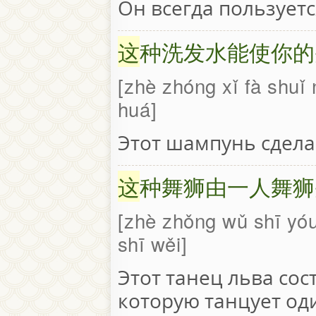
Он всегда пользуетс
这
​种​洗​发​水​能​使​你​的
zhè zhóng xǐ fà shuǐ 
huá
Этот шампунь сдела
这
种舞狮由一人舞狮
zhè zhǒng wǔ shī yóu
shī wěi
Этот танец льва сос
которую танцует оди