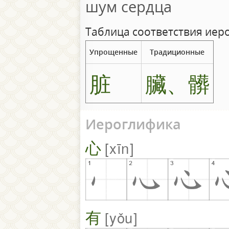
шум сердца
Таблица соответствия иер
Упрощенные
Традиционные
脏
臟、髒
Иероглифика
心
xīn
有
yǒu