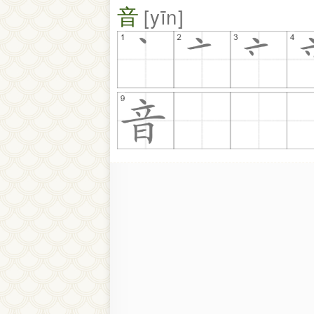
音
yīn