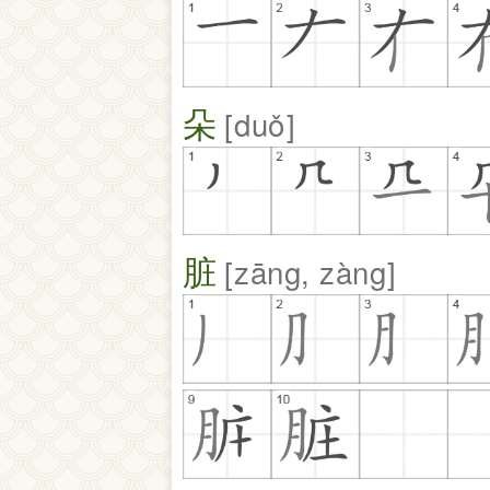
朵
duǒ
脏
zāng, zàng