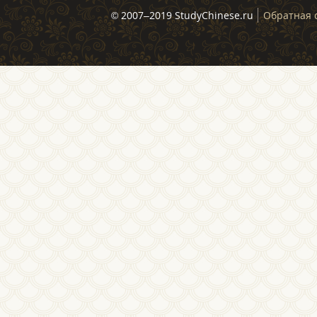
© 2007–2019 StudyChinese.ru
Обратная 