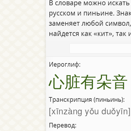
В словаре можно искать
русском и пиньине. Зна
заменяет любой символ,
найдется как «кит», так 
Иероглиф:
心脏有朵音
Транскрипция (пиньинь):
xīnzàng yǒu duǒyīn
Перевод: