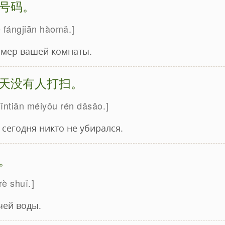
号码。
e fángjiān hàomǎ.
омер вашей комнаты.
天没有人打扫。
 jīntiān méiyǒu rén dǎsǎo.
сегодня никто не убирался.
。
rè shuǐ.
чей воды.