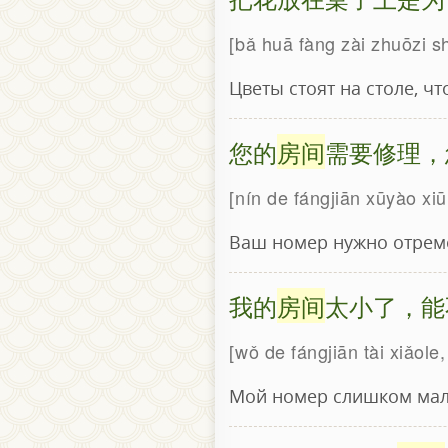
bǎ huā fàng zài zhuōzi s
Цветы стоят на столе, ч
您的
房间
需要修理，
nín de fángjiān xūyào xi
Ваш номер нужно отремо
我的
房间
太小了，能
wǒ de fángjiān tài xiǎol
Мой номер слишком мал