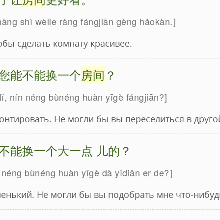
hàng shì wèile ràng fángjiān gèng hǎokàn.
тобы сделать комнату красивее.
您能不能换一个
房间
？
ūlǐ, nín néng bùnéng huàn yīgè fángjiān?
нтировать. Не могли бы вы переселиться в друго
不能换一个大一点 儿的？
e, néng bùnéng huàn yīgè dà yīdiǎn er de?
енький. Не могли бы вы подобрать мне что-нибу