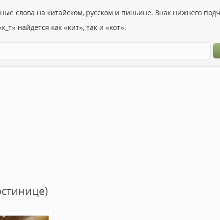
ьные слова на китайском, русском и пиньине. Знак нижнего по
к_т» найдется как «кит», так и «кот».
остинице)