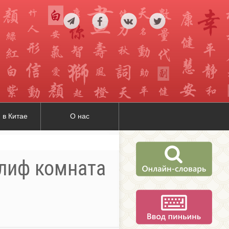
 в Китае
О нас
глиф комната