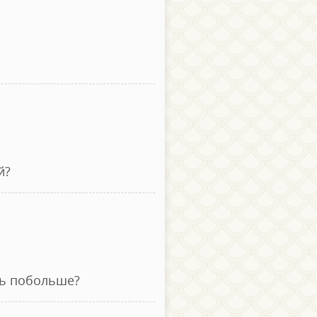
й?
дь побольше?