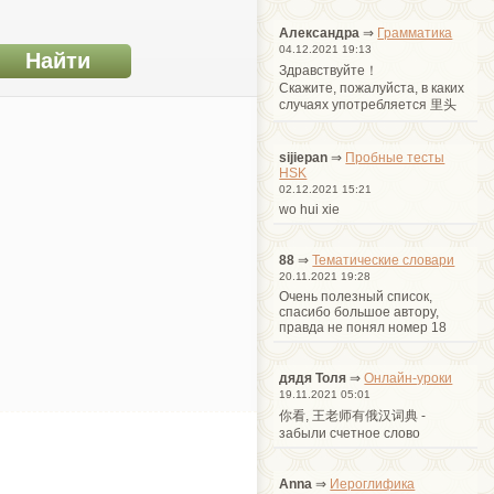
Александра
⇒
Грамматика
04.12.2021 19:13
Здравствуйте！
Cкажите, пожалуйста, в каких
случаях употребляется 里头
sijiepan
⇒
Пробные тесты
HSK
02.12.2021 15:21
wo hui xie
88
⇒
Тематические словари
20.11.2021 19:28
Очень полезный список,
спасибо большое автору,
правда не понял номер 18
дядя Толя
⇒
Онлайн-уроки
19.11.2021 05:01
你看, 王老师有俄汉词典 -
забыли счетное слово
Anna
⇒
Иероглифика