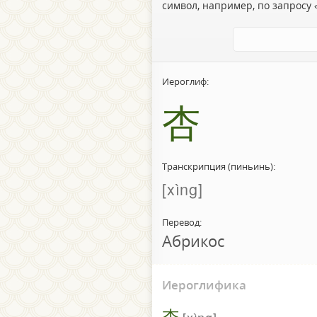
символ, например, по запросу «
Иероглиф:
杏
Транскрипция (пиньинь):
xìng
Перевод:
Абрикос
Иероглифика
杏