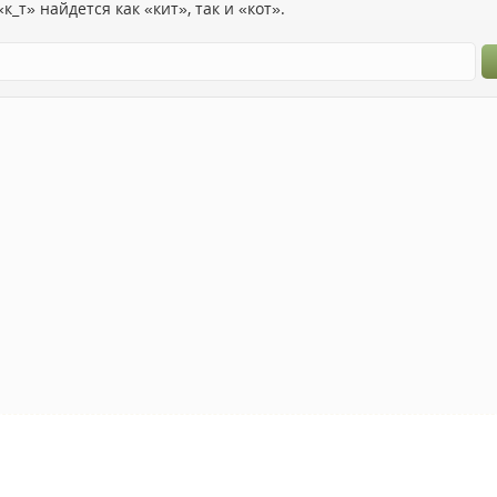
к_т» найдется как «кит», так и «кот».