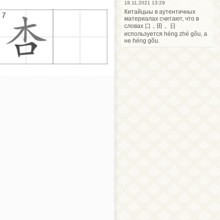
18.11.2021 13:29
Китайцыы в аутентичных
материалах считают, что в
словах 口，田， 日
используется héng zhé gõu, а
не héng gõu.