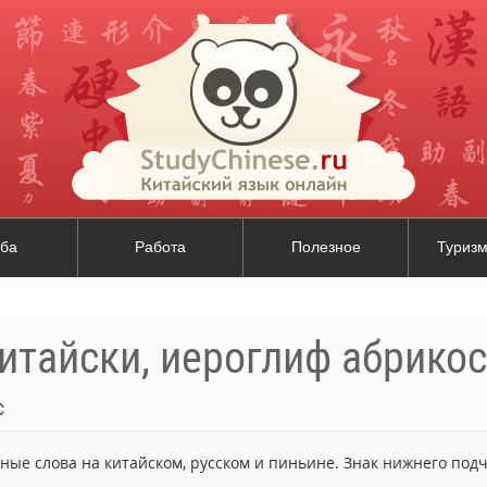
ба
Работа
Полезное
Туризм
итайски, иероглиф абрикос
с
ьные слова на китайском, русском и пиньине. Знак нижнего по