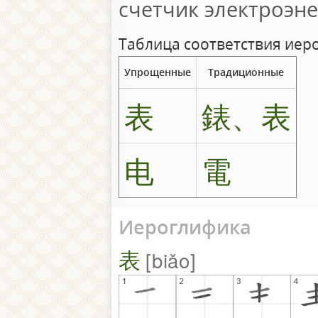
счетчик электроэн
Таблица соответствия иер
Упрощенные
Традиционные
表
錶、表
电
電
Иероглифика
表
biǎo