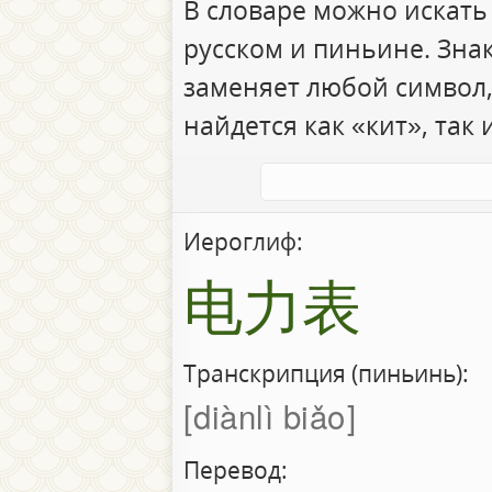
В словаре можно искать
русском и пиньине. Зна
заменяет любой символ,
найдется как «кит», так 
Иероглиф:
电力表
Транскрипция (пиньинь):
diànlì biǎo
Перевод: